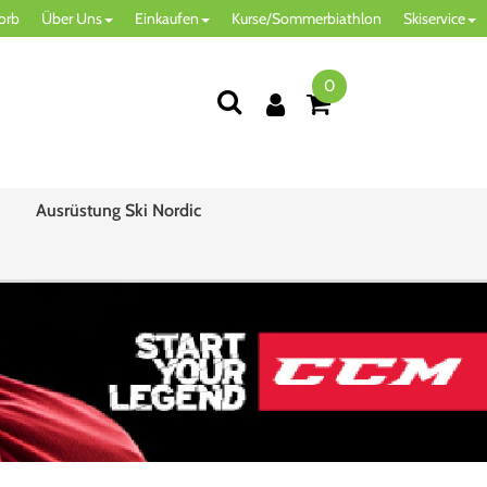
orb
Über Uns
Einkaufen
Kurse/Sommerbiathlon
Skiservice
0
Ausrüstung Ski Nordic