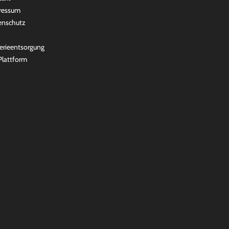
ressum
enschutz
erieentsorgung
lattform