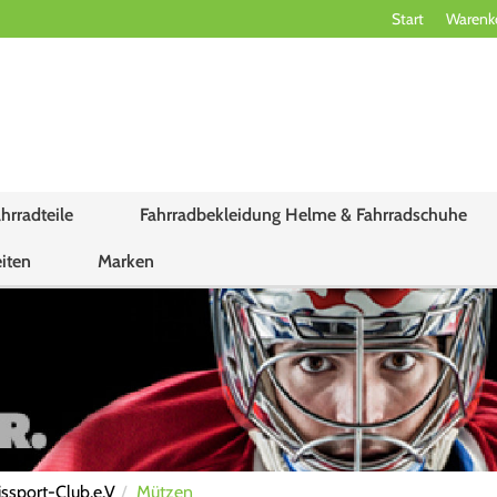
Start
Warenk
hrradteile
Fahrradbekleidung Helme & Fahrradschuhe
iten
Marken
issport-Club.e.V
Mützen