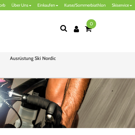
orb
Über Uns
Einkaufen
Kurse/Sommerbiathlon
Skiservice
0
Ausrüstung Ski Nordic