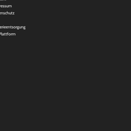
ressum
enschutz
erieentsorgung
lattform