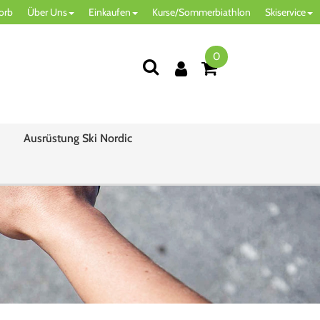
orb
Über Uns
Einkaufen
Kurse/Sommerbiathlon
Skiservice
0
Ausrüstung Ski Nordic