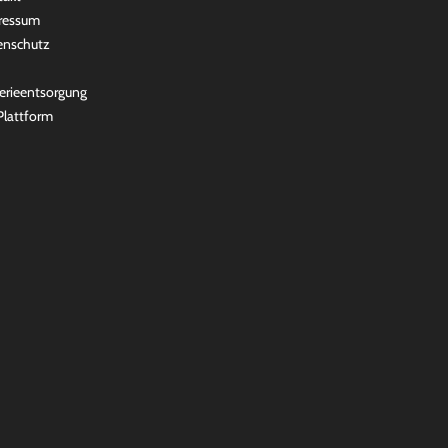
ressum
enschutz
erieentsorgung
lattform