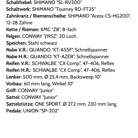
Schalthebel:
SHIMANO "SL-RV200"
Schaltwerk:
SHIMANO "Tourney RD-FT35"
Zahnkranz / Riemenscheibe:
SHIMANO "Acera CS-HG200",
12-28 Zähne
Kette / Riemen:
KMC "Z8", 8-fach
Felgen:
CONWAY "J19SZ", 20 Loch
Speichen:
Stahl schwarz
Nabe V.R.:
QUANDO "KT-A55F", Schnellspanner
Nabe H.R.:
QUANDO "KT-AZER", Schnellspanner
Reifen V.R.:
SCHWALBE "CX Comp", 47-406, Reflex
Reifen H.R.:
SCHWALBE "CX Comp", 47-406, Reflex
Lenker:
500 mm, Ø 25,4 mm, Backsweep 10°
Vorbau:
60 mm lang, Winkel 10°
Griff:
CONWAY "Junior"
Sattel:
CONWAY "Junior"
Sattelstütze:
ONE SPORT, Ø 27,2 mm, 230 mm lang
Pedale:
UNION "SP-202"