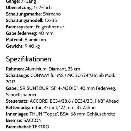
Gänge:
7-Gang
Übersetzung:
1x 7-fach
Schaltungsmarke:
Shimano
Schaltungsmodell:
TX-35
Bremssystem:
Felgenbremse
Gabelfederweg:
40 mm
Material:
Aluminium
Gewicht:
9,40 kg
Spezifikationen
Rahmen:
Aluminium, Diamant, 23 cm
Schaltauge:
CONWAY für MS / MC 20"/24"/26", ab Mod.
2017
Gabel:
SR SUNTOUR "SF14-M3010", 40 mm Federweg,
Schnellspanner
Steuersatz:
ACCORD EC34/28,6 / EC34/30, 1 1/8" Ahead
Kettenradgarnitur:
4-kant, 127 mm, 32 Zähne
Innenlager:
THUN "Topaz", BSA, 68 mm Gehäusebreite
Bremse:
SACCON
Bremshebel:
TEKTRO