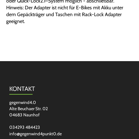
oder Quick-Lock2.1–System möglich - abschließbar.
Hinweis: Der Adapter ist nicht für E-Bikes mit Akku unter
dem Gepäckträger und Taschen mit Rack-Lock Adapter
geeignet.
KONTAKT
gegenwind4.0
Alte Beuchaer Str. 02
04683 Naunhof
034293 484423
info@gegenwind4punkt0.de