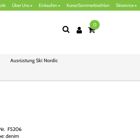
orb
Über Uns
Einkaufen
Kurse/Sommerbiathlon
Skiservice
0
Ausrüstung Ski Nordic
.Nr. F5206
be: denim