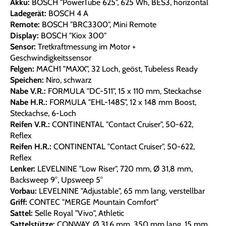
Akku:
BOSCH "PowerTube 625", 625 Wh, BES3, horizontal
Ladegerät:
BOSCH 4 A
Remote:
BOSCH "BRC3300", Mini Remote
Display:
BOSCH "Kiox 300"
Sensor:
Tretkraftmessung im Motor +
Geschwindigkeitssensor
Felgen:
MACH1 "MAXX", 32 Loch, geöst, Tubeless Ready
Speichen:
Niro, schwarz
Nabe V.R.:
FORMULA "DC-511", 15 x 110 mm, Steckachse
Nabe H.R.:
FORMULA "EHL-148S", 12 x 148 mm Boost,
Steckachse, 6-Loch
Reifen V.R.:
CONTINENTAL "Contact Cruiser", 50-622,
Reflex
Reifen H.R.:
CONTINENTAL "Contact Cruiser", 50-622,
Reflex
Lenker:
LEVELNINE "Low Riser", 720 mm, Ø 31,8 mm,
Backsweep 9°, Upsweep 5°
Vorbau:
LEVELNINE "Adjustable", 65 mm lang, verstellbar
Griff:
CONTEC "MERGE Mountain Comfort"
Sattel:
Selle Royal "Vivo", Athletic
Sattelstütze:
CONWAY, Ø 31,6 mm, 350 mm lang, 15 mm