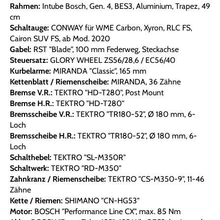
Rahmen:
Intube Bosch, Gen. 4, BES3, Aluminium, Trapez, 49
cm
Schaltauge:
CONWAY für WME Carbon, Xyron, RLC FS,
Cairon SUV FS, ab Mod. 2020
Gabel:
RST "Blade", 100 mm Federweg, Steckachse
Steuersatz:
GLORY WHEEL ZS56/28,6 / EC56/40
Kurbelarme:
MIRANDA "Classic", 165 mm
Kettenblatt / Riemenscheibe:
MIRANDA, 36 Zähne
Bremse V.R.:
TEKTRO "HD-T280", Post Mount
Bremse H.R.:
TEKTRO "HD-T280"
Bremsscheibe V.R.:
TEKTRO "TR180-52", Ø 180 mm, 6-
Loch
Bremsscheibe H.R.:
TEKTRO "TR180-52", Ø 180 mm, 6-
Loch
Schalthebel:
TEKTRO "SL-M350R"
Schaltwerk:
TEKTRO "RD-M350"
Zahnkranz / Riemenscheibe:
TEKTRO "CS-M350-9", 11-46
Zähne
Kette / Riemen:
SHIMANO "CN-HG53"
Motor:
BOSCH "Performance Line CX", max. 85 Nm