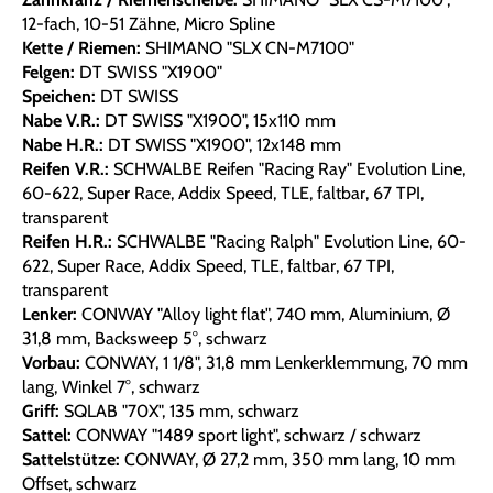
12-fach, 10-51 Zähne, Micro Spline
Kette / Riemen:
SHIMANO "SLX CN-M7100"
Felgen:
DT SWISS "X1900"
Speichen:
DT SWISS
Nabe V.R.:
DT SWISS "X1900", 15x110 mm
Nabe H.R.:
DT SWISS "X1900", 12x148 mm
Reifen V.R.:
SCHWALBE Reifen "Racing Ray" Evolution Line,
60-622, Super Race, Addix Speed, TLE, faltbar, 67 TPI,
transparent
Reifen H.R.:
SCHWALBE "Racing Ralph" Evolution Line, 60-
622, Super Race, Addix Speed, TLE, faltbar, 67 TPI,
transparent
Lenker:
CONWAY "Alloy light flat", 740 mm, Aluminium, Ø
31,8 mm, Backsweep 5°, schwarz
Vorbau:
CONWAY, 1 1/8", 31,8 mm Lenkerklemmung, 70 mm
lang, Winkel 7°, schwarz
Griff:
SQLAB "70X", 135 mm, schwarz
Sattel:
CONWAY "1489 sport light", schwarz / schwarz
Sattelstütze:
CONWAY, Ø 27,2 mm, 350 mm lang, 10 mm
Offset, schwarz