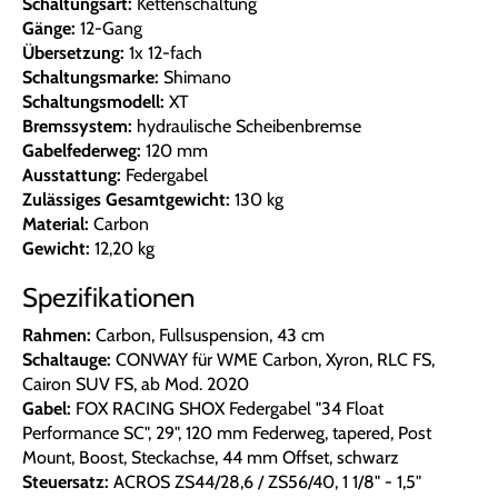
Schaltungsart:
Kettenschaltung
Gänge:
12-Gang
Übersetzung:
1x 12-fach
Schaltungsmarke:
Shimano
Schaltungsmodell:
XT
Bremssystem:
hydraulische Scheibenbremse
Gabelfederweg:
120 mm
Ausstattung:
Federgabel
Zulässiges Gesamtgewicht:
130 kg
Material:
Carbon
Gewicht:
12,20 kg
Spezifikationen
Rahmen:
Carbon, Fullsuspension, 43 cm
Schaltauge:
CONWAY für WME Carbon, Xyron, RLC FS,
Cairon SUV FS, ab Mod. 2020
Gabel:
FOX RACING SHOX Federgabel "34 Float
Performance SC", 29", 120 mm Federweg, tapered, Post
Mount, Boost, Steckachse, 44 mm Offset, schwarz
Steuersatz:
ACROS ZS44/28,6 / ZS56/40, 1 1/8" - 1,5"