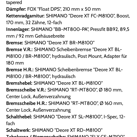
tapered
Dämpfer:
FOX "Float DPS", 210 mm x 50 mm
Kettenradgarnitur:
SHIMANO "Deore XT FC-M8100", Boost,
170 mm, 32 Zähne, 12-fach
Innenlager:
SHIMANO "BB-MT800-PA", Pressfit BB92, 89,5
mm / 92 mm Gehäusebreite
Bremse:
SHIMANO "Deore XT BR-M8100"
Bremse V.R.:
SHIMANO Scheibenbremse "Deore XT BL-
M8100 / BR-M8100", hydraulisch, Post Mount, Adapter für
180 mm
Bremse H.R.:
SHIMANO Scheibenbremse "Deore XT BL-
M8100 / BR-M8100", hydraulisch
Bremshebel:
SHIMANO "Deore XT BL-M8100"
Bremsscheibe V.R.:
SHIMANO "RT-MT800", Ø 180 mm,
Center Lock, Außenverzahnung
Bremsscheibe H.R.:
SHIMANO "RT-MT800", Ø 160 mm,
Center Lock, Außenverzahnung
Schalthebel:
SHIMANO "Deore XT SL-M8100", I-Spec, 12-
fach
Schaltwerk:
SHIMANO "Deore XT RD-M8100"
Zahnkranz / Riemenscheibe:
SHIMANO "SLX CS-M7100",