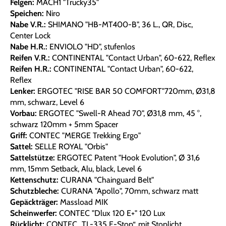
Felgen:
MACH1 "Trucky35"
Speichen:
Niro
Nabe V.R.:
SHIMANO "HB-MT400-B", 36 L., QR, Disc,
Center Lock
Nabe H.R.:
ENVIOLO "HD", stufenlos
Reifen V.R.:
CONTINENTAL "Contact Urban", 60-622, Reflex
Reifen H.R.:
CONTINENTAL "Contact Urban", 60-622,
Reflex
Lenker:
ERGOTEC "RISE BAR 50 COMFORT"720mm, Ø31,8
mm, schwarz, Level 6
Vorbau:
ERGOTEC "Swell-R Ahead 70", Ø31,8 mm, 45 °,
schwarz 120mm + 5mm Spacer
Griff:
CONTEC "MERGE Trekking Ergo"
Sattel:
SELLE ROYAL "Orbis"
Sattelstütze:
ERGOTEC Patent "Hook Evolution", Ø 31,6
mm, 15mm Setback, Alu, black, Level 6
Kettenschutz:
CURANA "Chainguard Belt"
Schutzbleche:
CURANA "Apollo", 70mm, schwarz matt
Gepäckträger:
Massload MIK
Scheinwerfer:
CONTEC "Dlux 120 E+" 120 Lux
Rücklicht:
CONTEC „TL-335 E-Stop“, mit Stoplicht