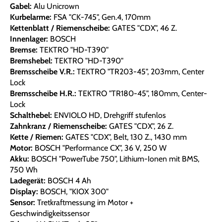
Gabel:
Alu Unicrown
Kurbelarme:
FSA "CK-745", Gen.4, 170mm
Kettenblatt / Riemenscheibe:
GATES "CDX", 46 Z.
Innenlager:
BOSCH
Bremse:
TEKTRO "HD-T390"
Bremshebel:
TEKTRO "HD-T390"
Bremsscheibe V.R.:
TEKTRO "TR203-45", 203mm, Center
Lock
Bremsscheibe H.R.:
TEKTRO "TR180-45", 180mm, Center-
Lock
Schalthebel:
ENVIOLO HD, Drehgriff stufenlos
Zahnkranz / Riemenscheibe:
GATES "CDX", 26 Z.
Kette / Riemen:
GATES "CDX", Belt, 130 Z., 1430 mm
Motor:
BOSCH "Performance CX", 36 V, 250 W
Akku:
BOSCH "PowerTube 750", Lithium-Ionen mit BMS,
750 Wh
Ladegerät:
BOSCH 4 Ah
Display:
BOSCH, "KIOX 300"
Sensor:
Tretkraftmessung im Motor +
Geschwindigkeitssensor